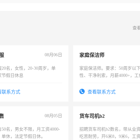
查
服
08月06日
家庭保洁师
20名，女性，20-30周岁，单
家庭保洁师。要求：50周岁以
家节假日休息
性、干净利索，月薪4000+，
时间灵活，不需坐班，适合宝
太太等。
看联系方式
查看联系方式
售
08月05日
货车司机b2
50名，男女不限，月工资4000-
招聘货车司机b2数名，带从业
元，单休，法定节假日休。
吃苦耐劳，开6米8，9米6，工