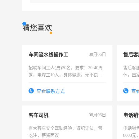
猜您喜欢
车间流水线操作工
08月06日
售后客
招聘车间工人(男)20名，要求：20-40周
售后客服
岁，电焊工10人，身体健康，无不良嗜
休，国
好。薪资：4500-7000元，标准八人间住
宿，免费发放劳保用品，两班倒，每月
查看联系方式
查
25号准时发放工资，工作时间10小时
客车司机
08月06日
电话销
有大客车安全驾驶经验，遵纪守法，管
电话销售
吃注，薪资面议
8000