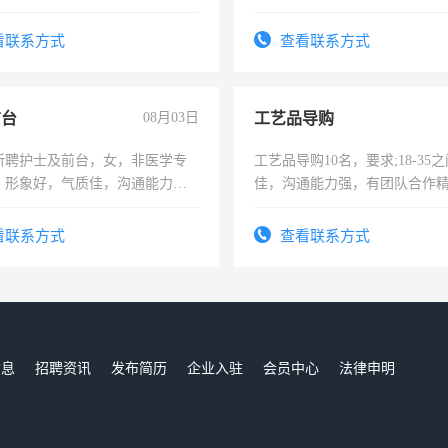
看联系方式
查看联系方式
前台
08月03日
工艺品导购
所聘护士及前台，女，非医学专
工艺品导购10名，要求;18-35
，形象好，气质佳，沟通能力
佳，沟通能力强，有团队合作
试，周日休息。
上进心，有工作经验者优先！
看联系方式
查看联系方式
信息
招聘资讯
发布简历
企业入驻
会员中心
法律申明
们