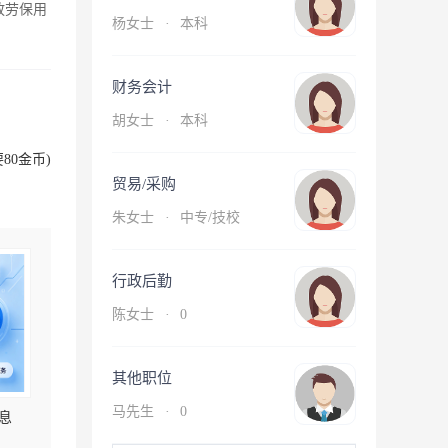
放劳保用
杨女士
·
本科
财务会计
胡女士
·
本科
80金币)
贸易/采购
朱女士
·
中专/技校
行政后勤
陈女士
·
0
其他职位
马先生
·
0
息