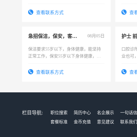
查看联系方式
查
急招保洁，保安，客服，工程
08月05日
护士 
保洁要求55岁以下，身体健康，能坚持
口腔诊
正常工作，保安55岁以下身体健康，有
业也可
责任心形象端庄，遵纪守法，无犯罪记
强。面
录，客服要求45岁以下高中以上文化，
查看联系方式
查
懂电脑工作认真，性格开朗有良好沟通
能力，工程，懂水电维修。
栏目导航:
职位搜索
简历中心
名企展示
一句话
套餐标准
金币充值
意见建议
联系我