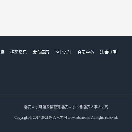
信息
招聘资讯
发布简历
企业入驻
会员中心
法律申明
们
磐安人才网,磐安招聘网,磐安人才市场,磐安人事人才网
Copyright © 2017-2021 磐安人才网 www.obcmw.cn All rights reserved.